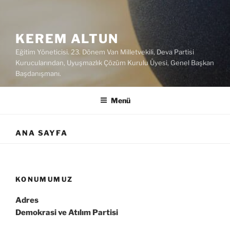
KEREM ALTUN
Eğitim Yöneticisi. 23. Dönem Van Milletvekili, Deva Partisi
Kurucularından, Uyuşmazlık Çözüm Kurulu Üyesi, Genel Başkan
Başdanışmanı.
Menü
ANA SAYFA
KONUMUMUZ
Adres
Demokrasi ve Atılım Partisi