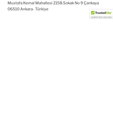
Mustafa Kemal Mahallesi 2158.Sokak No 9 Çankaya
06510 Ankara- Türkiye
KEREM ALTUN’UN KIŞISEL WEB SITESIDIR.
Her hakkı saklıdır. Burada yer alan içeriğin izinsiz
kullanılması yasaktır.
Facebook
Twitter
Instagram
WordPress gururla sunar